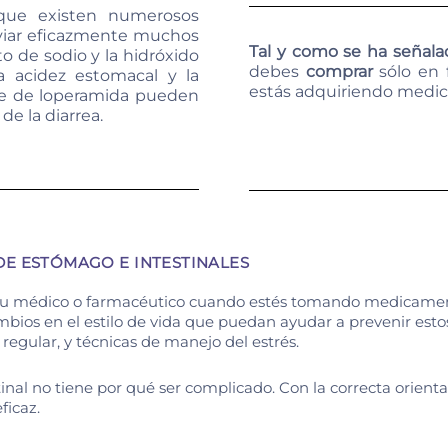
 que existen numerosos
viar eficazmente muchos
Tal y como se ha señal
o de sodio y la hidróxido
debes
comprar
sólo en f
la acidez estomacal y la
estás adquiriendo medic
se de loperamida pueden
de la diarrea.
E ESTÓMAGO E INTESTINALES
 de tu médico o farmacéutico cuando estés tomando medicame
bios en el estilo de vida que puedan ayudar a prevenir est
o regular, y técnicas de manejo del estrés.
stinal no tiene por qué ser complicado. Con la correcta orie
ficaz.