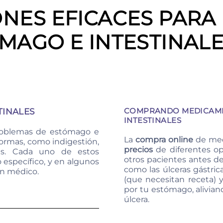
NES EFICACES PAR
MAGO E INTESTINAL
COMPRANDO MEDICAME
INALES
INTESTINALES
problemas de estómago e
La
compra online
de medi
formas, como indigestión,
precios
de diferentes op
eras. Cada uno de estos
otros pacientes antes d
 específico, y en algunos
como las úlceras gástri
un médico.
(que necesitan receta) 
por tu estómago, alivian
úlcera.