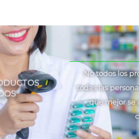
No todos los p
RODUCTOS
todas las persona
DOS
que mejor se 
c