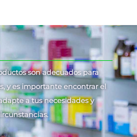
roductos son adecuados para
s, y es importante encontrar el
adapte a tus necesidades y
ircunstancias.